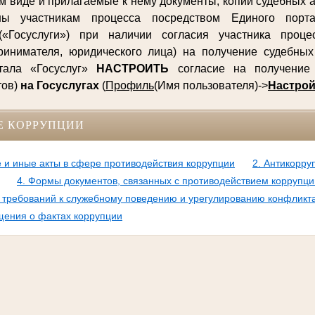
м виде и прилагаемые к нему документы, копии судебных а
ны участникам процесса посредством Единого порта
(«Госуслуги») при наличии согласия участника процес
ринимателя, юридического лица) на получение судебны
ртала «Госуслуг»
НАСТРОИТЬ
согласие на получение 
тов)
на Госуслугах
(
Профиль
(Имя пользователя)->
Настрой
Е КОРРУПЦИИ
 и иные акты в сфере противодействия коррупции
2. Антикорру
4. Формы документов, связанных с противодействием коррупци
требований к служебному поведению и урегулированию конфликт
щения о фактах коррупции