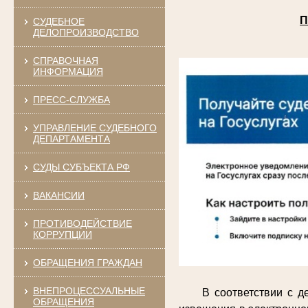
П
СУДЕБНОЕ
ДЕЛОПРОИЗВОДСТВО
СПРАВОЧНАЯ
ИНФОРМАЦИЯ
ПРЕСС-СЛУЖБА
УПРАВЛЕНИЕ СУДЕБНОГО
ДЕПАРТАМЕНТА
СУДЫ СУБЪЕКТА РФ
ВАКАНСИИ
ПРОТИВОДЕЙСТВИЕ
КОРРУПЦИИ
ОБРАЩЕНИЯ ГРАЖДАН
ВНЕПРОЦЕССУАЛЬНЫЕ
В соответствии с 
ОБРАЩЕНИЯ