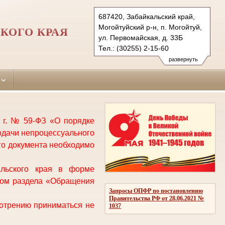
687420, Забайкальский край,
Могойтуйский р-н, п. Могойтуй,
КОГО КРАЯ
ул. Первомайская, д. 33Б
Тел.: (30255) 2-15-60
mogoytuysky.abao@sudrf.ru
развернуть
 г. № 59-ФЗ «О порядке
одачи непроцессуального
го документа необходимо
льского края
в форме
вом раздела «Обращения
Запросы ОПФР по постановлению
Правительства РФ от 28.06.2021 №
мотрению приниматься не
1037