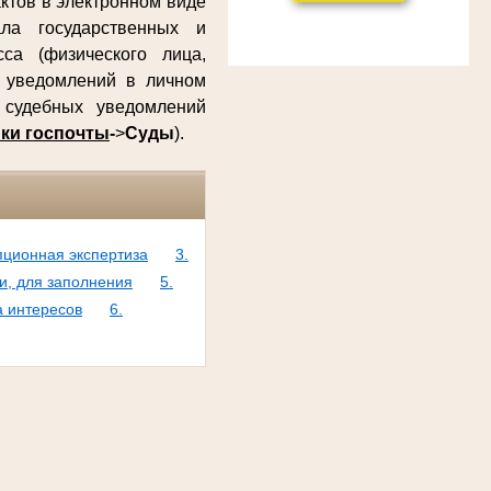
ктов в электронном виде
ла государственных и
са (физического лица,
х уведомлений в личном
судебных уведомлений
ки госпочты
-
>
Суды
).
пционная экспертиза
3.
и, для заполнения
5.
а интересов
6.