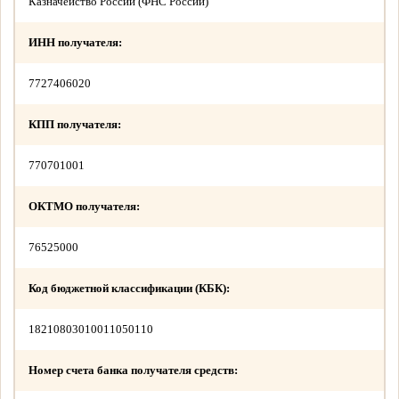
Казначейство России (ФНС России)
ИНН получателя:
7727406020
КПП получателя:
770701001
ОКТМО получателя:
76525000
Код бюджетной классификации (КБК):
18210803010011050110
Номер счета банка получателя средств: