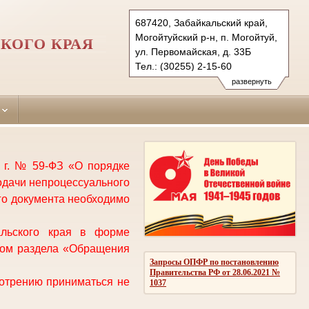
687420, Забайкальский край,
Могойтуйский р-н, п. Могойтуй,
КОГО КРАЯ
ул. Первомайская, д. 33Б
Тел.: (30255) 2-15-60
mogoytuysky.abao@sudrf.ru
развернуть
 г. № 59-ФЗ «О порядке
одачи непроцессуального
го документа необходимо
льского края
в форме
вом раздела «Обращения
Запросы ОПФР по постановлению
Правительства РФ от 28.06.2021 №
мотрению приниматься не
1037