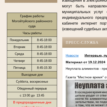
извещения в электронно
могут быть направле
муниципальных услуг 
График работы
индивидуального предп
Могойтуйского районного
кабинете интернет по
суда
(извещений судебных ак
Часы работы
Понедельник
8:45-18:00
ПРЕСС-СЛУЖБА
Вторник
8:45-18:00
Среда
8:45-18:00
Новости
Интервью, п
Четверг
8:45-18:00
Материал от 19.12.2024
Пятница
8:45-15:30
Неуплата алиментов - пр
Выходные дни
Газета "Местное время" от
Суббота, воскресенье
Обеденный перерыв
с 13:00 до 13:45
В предпраздничные дни