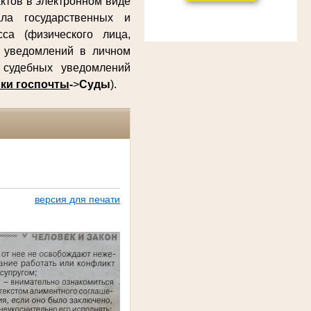
ктов в электронном виде
ла государственных и
са (физического лица,
х уведомлений в личном
судебных уведомлений
ки госпочты
-
>
Суды
).
версия для печати