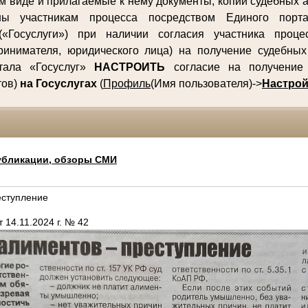
м виде и прилагаемые к нему документы, копии судебных а
ны участникам процесса посредством Единого порта
(«Госуслуги») при наличии согласия участника процес
ринимателя, юридического лица) на получение судебны
ртала «Госуслуг»
НАСТРОИТЬ
согласие на получение 
тов)
на Госуслугах
(
Профиль
(Имя пользователя)->
Настрой
убликации, обзоры СМИ
еступление
 14.11.2024 г. № 42